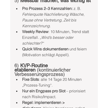
5) 
Messbar machen, was wichtig ist
Pro Prozess 2–3 Kennzahlen:
 z. B. 
Fehlerquote Nachlieferung Wäsche
, 
Pause ohne Vertretung
, 
Zeit bis 
Kennzeichnung
.
Weekly Review
: 10 Minuten, Trend statt 
Einzelfall. 
„Wird’s besser oder 
schlechter?“
Quick Wins dokumentieren
 und feiern 
(Motivation schlägt Appell).
6) 
KVP-Routine 
etablieren
 (kontinuierlicher 
Verbesserungsprozess)
Fixe Slots
: alle 14 Tage 20 Minuten 
„Prozess-Tuning“.
Nur ein Engpass pro Slot
 – priorisiert 
nach Risiko/Impact.
Regel: implementieren > 