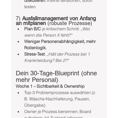
diskutieren.
 Kleine Iterationen, sofort 
testen.
7) 
Ausfallmanagement von Anfang 
an mitplanen
 (robuste Prozesse)
Plan B/C
 je kritischem Schritt: 
„Wer, 
wenn die Person X fehlt?“
Weniger Personenabhängigkeit, mehr 
Rollenlogik.
Stress-Test
: 
„Hält der Prozess bei 1 
Krankmeldung? Bei 2?“
Dein 30-Tage-Blueprint (ohne 
mehr Personal)
Woche 1 – Sichtbarkeit & Ownership
Top-3 Problemprozesse auswählen (z. 
B. Wäsche-Nachlieferung, Pausen, 
Übergabe).
Owner je Prozess benennen; Board 
aufsetzen; Ist-Zustand erfassen.