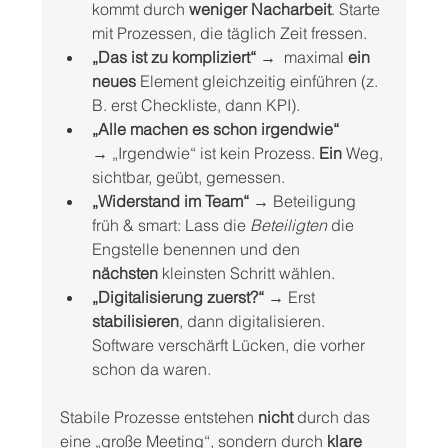
kommt durch 
weniger Nacharbeit
. Starte 
mit Prozessen, die täglich Zeit fressen.
„Das ist zu kompliziert“ →
  maximal 
ein 
neues
 Element gleichzeitig einführen (z. 
B. erst Checkliste, dann KPI).
„Alle machen es schon irgendwie“ 
→
 „Irgendwie“ ist kein Prozess. 
Ein
 Weg, 
sichtbar, geübt, gemessen.
„Widerstand im Team“ →
 Beteiligung 
früh & smart: Lass die 
Beteiligten
 die 
Engstelle benennen und den 
nächsten
 kleinsten Schritt wählen.
„Digitalisierung zuerst?“ →
 Erst 
stabilisieren
, dann digitalisieren. 
Software verschärft Lücken, die vorher 
schon da waren.
Stabile Prozesse entstehen 
nicht
 durch das 
eine „große Meeting“, sondern durch 
klare 