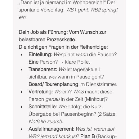
„Dann ist ja niemand im Wohnbereich!“ Der 
spontane Vorschlag: 
WB1 geht, WB2 springt 
ein
.
Dein Job als Führung:
Vom Wunsch zur 
belastbaren Prozesskette.
Die richtigen Fragen in der Reihenfolge:
Einteilung:
Wer
 plant 
wann
 die Pausen? 
Eine
 Person? → klare Rolle.
Transparenz:
Wo
 ist tagesaktuell 
sichtbar, 
wer
 wann in Pause geht? 
Board/ Tourenplanung 
im Dienstzimmer.
Vertretung:
Wo 
ein? 
WAS
 macht diese 
Person 
genau
 in der Zeit (Minitour)?
Schnittstelle:
Wie
 erfolgt die Kurz-
Übergabe bei Pausenbeginn? (2 Sätze, 
Notfälle zuerst
).
Ausfallmanagement:
Was ist, wenn auf 
WB2 jemand krank ist
? 
Plan B
 (Backup-